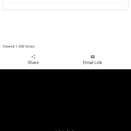
Viewed 1,440 times
share
email
Share
Email Link