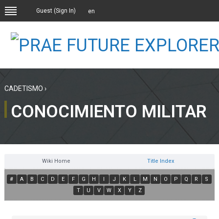
Guest (
Sign In
)
en
CADETISMO
›
CONOCIMIENTO MILITAR
Wiki Home
Title Index
#
A
B
C
D
E
F
G
H
I
J
K
L
M
N
O
P
Q
R
S
T
U
V
W
X
Y
Z